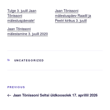
Tulge 3. juulil Jaan
Jaan Tõnissoni
Tõnissoni
mälestuspäev Raadil ja
mälestuspäevale!
Peetri kirikus 3. juulil
Jaan Tõnissoni
mälestamine 3. juulil 2020
CATEGORIES
UNCATEGORIZED
Navigeerimine
Previous
PREVIOUS
Post
Jaan Tõnissoni Seltsi üldkoosolek 17. aprillil 2026