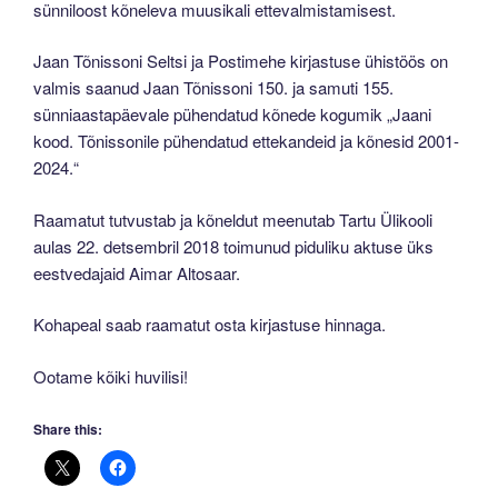
sünniloost kõneleva muusikali ettevalmistamisest.
Jaan Tõnissoni Seltsi ja Postimehe kirjastuse ühistöös on
valmis saanud Jaan Tõnissoni 150. ja samuti 155.
sünniaastapäevale pühendatud kõnede kogumik „Jaani
kood. Tõnissonile pühendatud ettekandeid ja kõnesid 2001-
2024.“
Raamatut tutvustab ja kõneldut meenutab Tartu Ülikooli
aulas 22. detsembril 2018 toimunud piduliku aktuse üks
eestvedajaid Aimar Altosaar.
Kohapeal saab raamatut osta kirjastuse hinnaga.
Ootame kõiki huvilisi!
Share this: