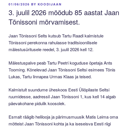
POSTED
01/06/2026
BY
KOODIJAAN
ON
3. juulil 2026 möödub 85 aastat Jaan
Tõnissoni mõrvamisest.
Jaan Tõnissoni Selts kutsub Tartu Raadi kalmistule
Tõnissoni perekonna rahulasse traditsioonilisele
mälestusüritusele reedel, 3. juulil 2026 kell 12.
Mälestuspalve peab Tartu Peetri koguduse õpetaja Ants
Tooming. Kõnelevad Jaan Tõnissoni Seltsi esimees Tõnis
Lukas, Tartu linnapea Urmas Klaas ja teised.
Kalmistult suundume üheskoos Eesti Üliõpilaste Seltsi
ruumidesse, aadressil Jaan Tõnissoni 1, kus kell 14 algab
päevakohane pidulik koosolek.
Esmalt räägib helilooja ja pärimusmuusik Matis Leima oma
mõtteist Jaan Tõnissoni kohta ja ka iseseisva Eesti riigi