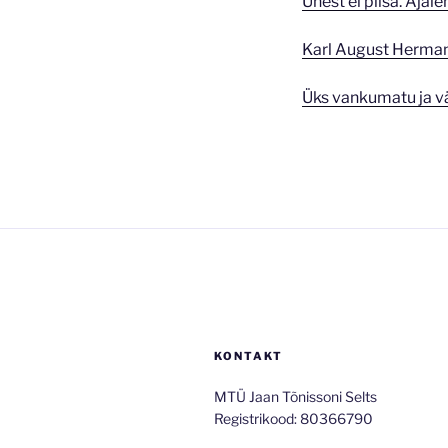
Ühest ei piisa. Ajale
Karl August Herman
Üks vankumatu ja 
KONTAKT
MTÜ Jaan Tõnissoni Selts
Registrikood: 80366790