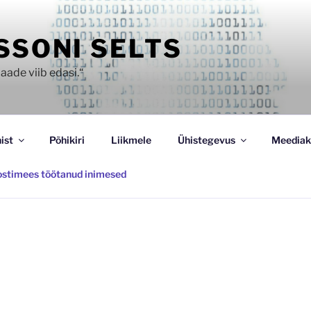
SSONI SELTS
aade viib edasi.“
ist
Põhikiri
Liikmele
Ühistegevus
Meediak
ostimees töötanud inimesed