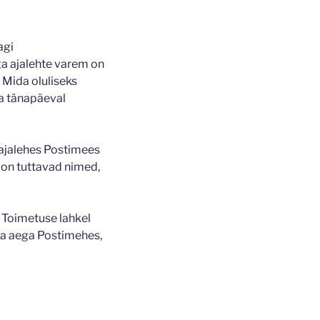
agi
ga ajalehte varem on
 Mida oluliseks
ka tänapäeval
 ajalehes Postimees
 on tuttavad nimed,
 Toimetuse lahkel
ema aega Postimehes,