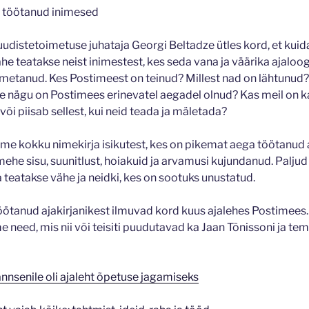
 töötanud inimesed
udistetoimetuse juhataja Georgi Beltadze ütles kord, et kuid
he teatakse neist inimestest, kes seda vana ja väärika ajaloo
metanud. Kes Postimeest on teinud? Millest nad on lähtunud?
le nägu on Postimees erinevatel aegadel olnud? Kas meil on 
või piisab sellest, kui neid teada ja mäletada?
me kokku nimekirja isikutest, kes on pikemat aega töötanud
ehe sisu, suunitlust, hoiakuid ja arvamusi kujundanud. Paljud
 teatakse vähe ja neidki, kes on sootuks unustatud.
tanud ajakirjanikest ilmuvad kord kuus ajalehes Postimees.
 need, mis nii või teisiti puudutavad ka Jaan Tõnissoni ja t
nsenile oli ajaleht õpetuse jagamiseks