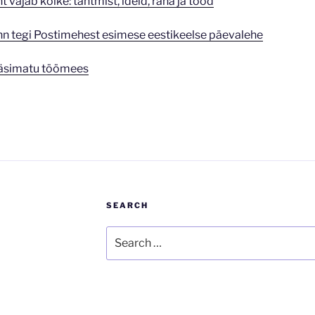
ht vajab kõike: tahtmist, ideid, raha ja tööd
n tegi Postimehest esimese eestikeelse päevalehe
väsimatu töömees
SEARCH
Search
for: