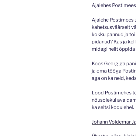
Ajalehes Postimees
Ajalehe Postimees u
kahetsusväärselt vä
kokku pannud ja toi
pidanud? Kas ja kel
midagi neilt õppida 
Koos Georgiga pani
ja oma tööga Postim
aga on ka neid, keda
Lood Postimehes töö
nõusolekul avaldame
ka seltsi kodulehel.
Johann Voldemar Jan