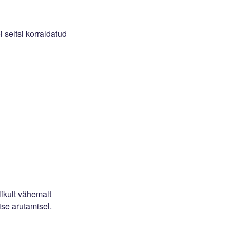
 seltsi korraldatud
likult vähemalt
se arutamisel.