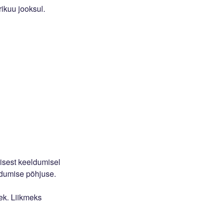
rikuu jooksul.
isest keeldumisel
eldumise põhjuse.
ek. Liikmeks