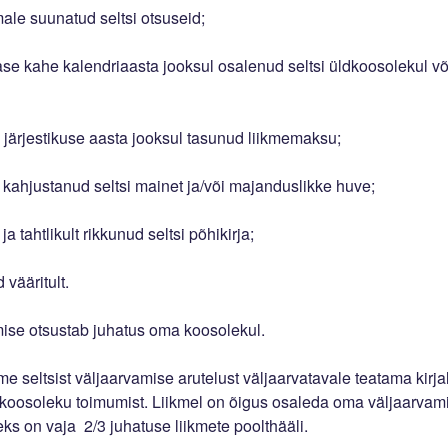
male suunatud seltsi otsuseid;
mase kahe kalendriaasta jooksul osalenud seltsi üldkoosolekul või
e järjestikuse aasta jooksul tasunud liikmemaksu;
t kahjustanud seltsi mainet ja/või majanduslikke huve;
 ja tahtlikult rikkunud seltsi põhikirja;
 vääritult.
mise otsustab juhatus oma koosolekul.
me seltsist väljaarvamise arutelust väljaarvatavale teatama kirja
 koosoleku toimumist. Liikmel on õigus osaleda oma väljaarvami
eks on vaja
2/3 juhatuse liikmete poolthääli.