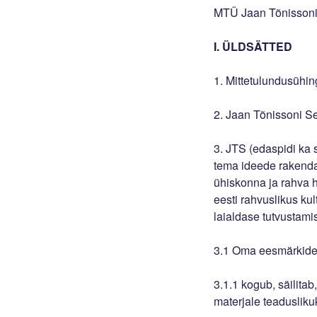
MTÜ Jaan Tõnissoni 
I. ÜLDSÄTTED
1. Mittetulundusühin
2. Jaan Tõnissoni Se
3. JTS (edaspidi ka 
tema ideede rakenda
ühiskonna ja rahva h
eesti rahvuslikus kul
laialdase tutvustami
3.1 Oma eesmärkide 
3.1.1 kogub, säilita
materjale teadusliku