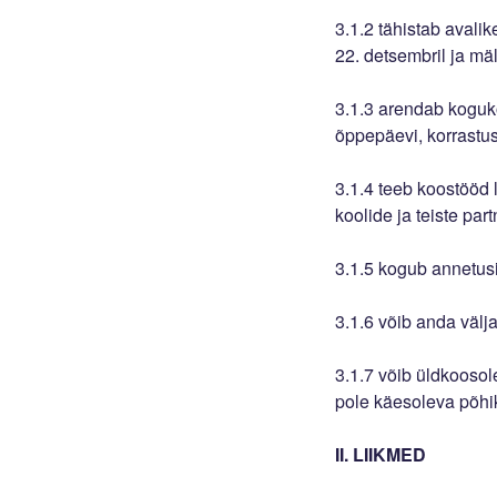
3.1.2 tähistab avali
22. detsembril ja mäl
3.1.3 arendab koguko
õppepäevi, korrastus
3.1.4 teeb koostööd 
koolide ja teiste par
3.1.5 kogub annetusi 
3.1.6 võib anda välj
3.1.7 võib üldkooso
pole käesoleva põhik
II. LIIKMED