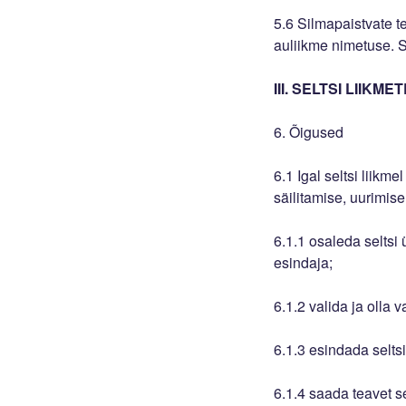
5.6 Silmapaistvate t
auliikme nimetuse. S
III. SELTSI LIIK
6. Õigused
6.1 Igal seltsi liik
säilitamise, uurimise
6.1.1 osaleda seltsi 
esindaja;
6.1.2 valida ja olla 
6.1.3 esindada seltsi
6.1.4 saada teavet s