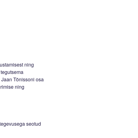
vustamisest ning
s tegutsema
a Jaan Tõnissoni osa
urimise ning
g tegevusega seotud