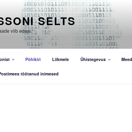
SSONI SELTS
aade viib edasi.“
onist
Põhikiri
Liikmele
Ühistegevus
Meed
Postimees töötanud inimesed