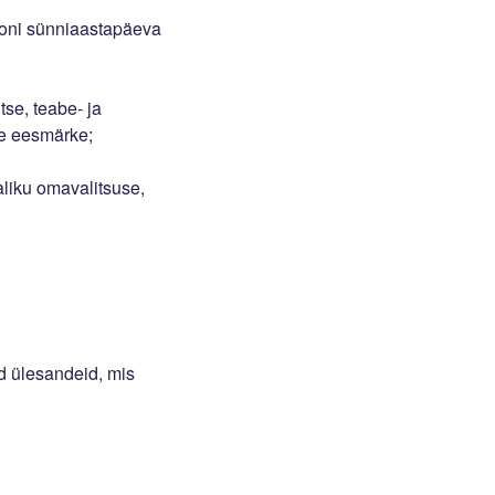
ssoni sünniaastapäeva
tse, teabe- ja
le eesmärke;
aliku omavalitsuse,
d ülesandeid, mis