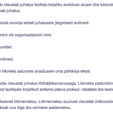
tu otsustab juhatus taotleja kirjaliku avalduse alusel ühe kalend
eab juhatus.
astuda soovija esitab juhatusele järgmised andmed:
nimi või organisatsiooni nimi;
inumber;
tandmed;
isab liikmeks astumise avaldusele oma põhikirja teksti.
uvõtu otsustab juhatus lihthäälteenamusega. Liikmeks vastuvõtm
st taotlejale kirjalikult seitsme päeva jooksul, näidates ära ke
maksavad liikmemaksu. Liikmemaksu suuruse otsustab üldkoosol
sab uus liige ära esimese aastamaksu.