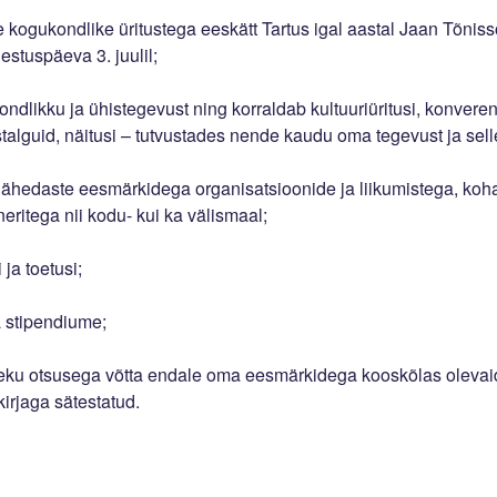
ke kogukondlike üritustega eeskätt Tartus igal aastal Jaan Tõni
estuspäeva 3. juulil;
ndlikku ja ühistegevust ning korraldab kultuuriüritusi, konveren
talguid, näitusi – tutvustades nende kaudu oma tegevust ja sel
lähedaste eesmärkidega organisatsioonide ja liikumistega, koh
tneritega nii kodu- kui ka välismaal;
ja toetusi;
a stipendiume;
leku otsusega võtta endale oma eesmärkidega kooskõlas olevai
irjaga sätestatud.