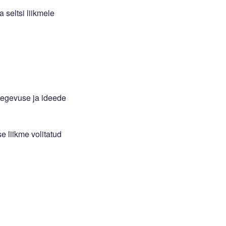
 seltsi liikmele
 tegevuse ja ideede
se liikme volitatud