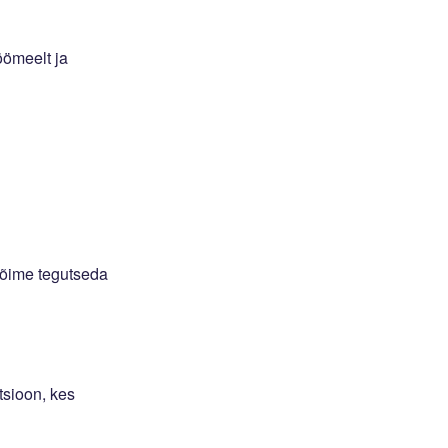
öömeelt ja
võime tegutseda
atsioon, kes