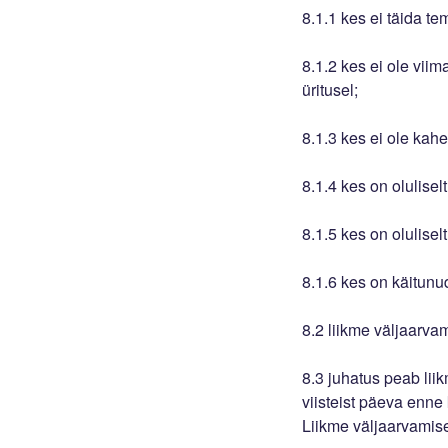
8.1.1 kes ei täida te
8.1.2 kes ei ole vii
üritusel;
8.1.3 kes ei ole kah
8.1.4 kes on olulisel
8.1.5 kes on oluliselt
8.1.6 kes on käitunud
8.2 liikme väljaarva
8.3 juhatus peab liik
viisteist päeva enne
Liikme väljaarvamis