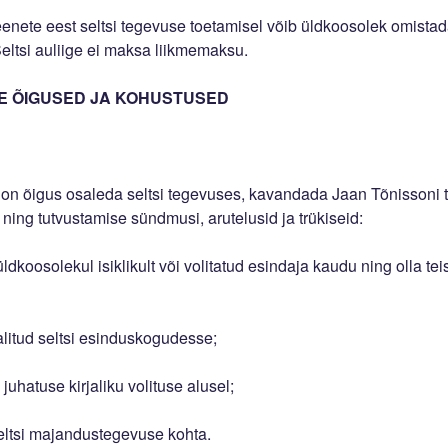
eenete eest seltsi tegevuse toetamisel võib üldkoosolek omistada
eltsi auliige ei maksa liikmemaksu.
METE ÕIGUSED JA KOHUSTUSED
mel on õigus osaleda seltsi tegevuses, kavandada Jaan Tõnissoni
 ning tutvustamise sündmusi, arutelusid ja trükiseid:
üldkoosolekul isiklikult või volitatud esindaja kaudu ning olla tei
valitud seltsi esinduskogudesse;
 juhatuse kirjaliku volituse alusel;
eltsi majandustegevuse kohta.