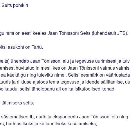
Selts põhikiri
gu nimi on eesti keeles Jaan Tõnissoni Selts (lühendatult JTS).
ltsi asukoht on Tartu.
selts) ühendab Jaan Tõnissoni elu ja tegevuse uurimisest ja tut
misest huvitatud inimesi, kes on Jaan Tõnissoni vaimus valmi
ea käekäigu ning tuleviku nimel. Seltsi eesmärk on väärtustad
tuuris ja riikluse ajaloos tema tegevuse ja ideede säilitamise, u
se kaudu; seltsi tähelepanu all on ka isikuloolised kohad.
täitmiseks selts:
b, süstematiseerib, uurib ja eksponeerib Jaan Tõnissoni elu nin
ks, hariduslikuks ja kultuuriliseks kasutamiseks;