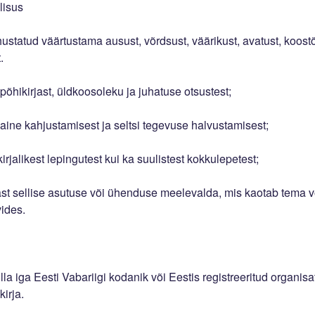
lisus
ohustatud väärtustama ausust, võrdsust, väärikust, avatust, koost
.
põhikirjast, üldkoosoleku ja juhatuse otsustest;
aine kahjustamisest ja seltsi tegevuse halvustamisest;
kirjalikest lepingutest kui ka suulistest kokkulepetest;
st sellise asutuse või ühenduse meelevalda, mis kaotab tema 
vides.
 olla iga Eesti Vabariigi kodanik või Eestis registreeritud organis
kirja.