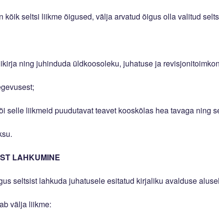
on kõik seltsi liikme õigused, välja arvatud õigus olla valitud se
hikirja ning juhinduda üldkoosoleku, juhatuse ja revisjonitoimko
tegevusest;
õi selle liikmeid puudutavat teavet kooskõlas hea tavaga ning se
ksu.
AST LAHKUMINE
õigus seltsist lahkuda juhatusele esitatud kirjaliku avalduse alusel
ab välja liikme: