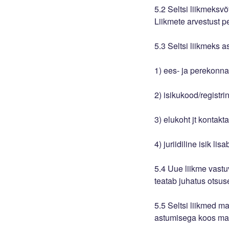
5.2 Seltsi liikmeksvõ
Liikmete arvestust p
5.3 Seltsi liikmeks 
1) ees- ja perekonna
2) isikukood/registr
3) elukoht jt kontak
4) juriidiline isik l
5.4 Uue liikme vast
teatab juhatus otsuse
5.5 Seltsi liikmed 
astumisega koos mak