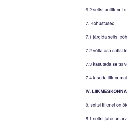
6.2 seltsi auliikmel 
7. Kohustused
7.1 järgida seltsi põ
7.2 võtta osa seltsi 
7.3 kasutada seltsi v
7.4 tasuda liikmema
IV. LIIKMESKONN
8. seltsi liikmel on 
8.1 seltsi juhatus arv