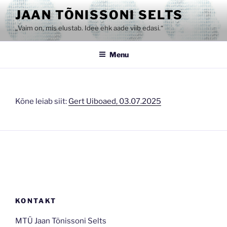
Skip
JAAN TÕNISSONI SELTS
to
„Vaim on, mis elustab. Idee ehk aade viib edasi.“
content
Menu
Kõne leiab siit:
Gert Uiboaed, 03.07.2025
KONTAKT
MTÜ Jaan Tõnissoni Selts