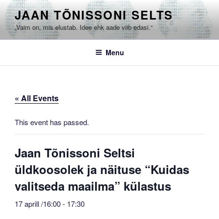
Skip
JAAN TÕNISSONI SELTS
to
„Vaim on, mis elustab. Idee ehk aade viib edasi.“
content
Menu
« All Events
This event has passed.
Jaan Tõnissoni Seltsi
üldkoosolek ja näituse “Kuidas
valitseda maailma” külastus
17 aprill /16:00
-
17:30