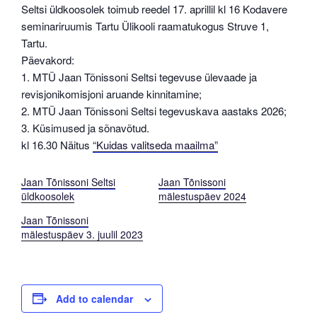
Seltsi üldkoosolek toimub reedel 17. aprillil kl 16 Kodavere
seminariruumis Tartu Ülikooli raamatukogus Struve 1,
Tartu.
Päevakord:
1. MTÜ Jaan Tõnissoni Seltsi tegevuse ülevaade ja
revisjonikomisjoni aruande kinnitamine;
2. MTÜ Jaan Tõnissoni Seltsi tegevuskava aastaks 2026;
3. Küsimused ja sõnavõtud.
kl 16.30 Näitus
“Kuidas valitseda maailma”
Jaan Tõnissoni Seltsi
Jaan Tõnissoni
üldkoosolek
mälestuspäev 2024
Jaan Tõnissoni
mälestuspäev 3. juulil 2023
Add to calendar